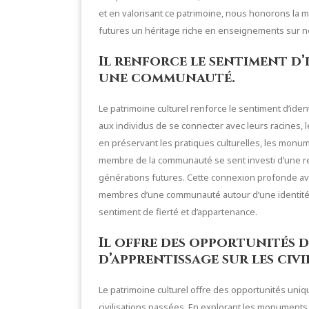
et en valorisant ce patrimoine, nous honorons la
futures un héritage riche en enseignements sur not
Il renforce le sentiment d’
une communauté.
Le patrimoine culturel renforce le sentiment d’id
aux individus de se connecter avec leurs racines, l
en préservant les pratiques culturelles, les monu
membre de la communauté se sent investi d’une re
générations futures. Cette connexion profonde avec
membres d’une communauté autour d’une identité par
sentiment de fierté et d’appartenance.
Il offre des opportunités 
d’apprentissage sur les civi
Le patrimoine culturel offre des opportunités uni
civilisations passées. En explorant les monuments h