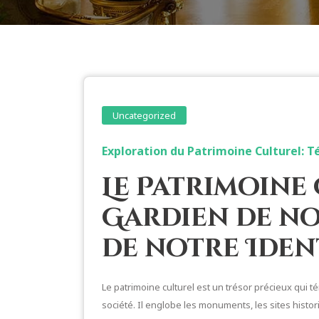
Uncategorized
Exploration du Patrimoine Culturel: T
Le Patrimoine 
Gardien de no
de notre Iden
Le patrimoine culturel est un trésor précieux qui tém
société. Il englobe les monuments, les sites histori