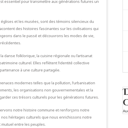
est essentiel pour transmettre aux générations futures un
 églises et les musées, sont des témoins silencieux du
acontent des histoires fascinantes sur les civilisations qui
plongeons dans le passé et découvrons les modes de vie,
 précédentes.
 la danse folklorique, la cuisine régionale ou l’artisanat
rimoine culturel. Elles reflètent l’identité collective
partenance à une culture partagée.
 menaces modernes telles que la pollution, l’urbanisation
ements, les organisations non gouvernementales et la
egarder ces trésors culturels pour les générations futures.
éservons notre histoire commune et renforçons notre
Au
 de nos héritages culturels que nous enrichissons notre
 mutuel entre les peuples.