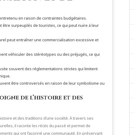
 entretenu en raison de contraintes budgétaires.
t être surpeuplés de touristes, ce qui peut nuire à leur
turel peut entraîner une commercialisation excessive et
vent véhiculer des stéréotypes ou des préjugés, ce qui
site souvent des réglementations strictes qui limitent
mique.
euvent être controversés en raison de leur symbolisme ou
igne de l’histoire et des
istoire et des traditions d’une société. À travers ses
relles, il raconte les récits du passé et permet de
nements qui ont façonné une communauté. En préservant