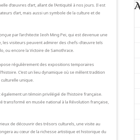
e d’œuvres d’art, allant de l’Antiquité à nos jours. Il est
eurs d’art, mais aussi un symbole de la culture et de
onçue par l’architecte Ieoh Ming Pei, qui est devenue une
ée, les visiteurs peuvent admirer des chefs-d’œuvre tels
lo, ou encore la Victoire de Samothrace.
ropose régulièrement des expositions temporaires
 l’histoire. C’est un lieu dynamique où se mêlent tradition
 culturelle unique.
 également un témoin privilégié de l’histoire française.
té transformé en musée national à la Révolution française,
eux de découvrir des trésors culturels, une visite au
ngera au cœur de la richesse artistique et historique du