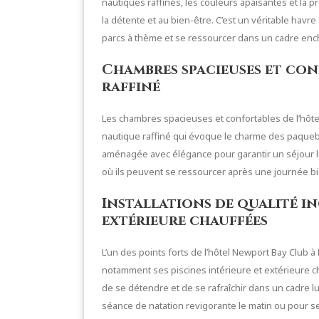
nautiques raffinés, les couleurs apaisantes et la p
la détente et au bien-être. C’est un véritable havr
parcs à thème et se ressourcer dans un cadre en
Chambres spacieuses et co
raffiné
Les chambres spacieuses et confortables de l’hôte
nautique raffiné qui évoque le charme des paqueb
aménagée avec élégance pour garantir un séjour lu
où ils peuvent se ressourcer après une journée bi
Installations de qualité in
extérieure chauffées
L’un des points forts de l’hôtel Newport Bay Club à 
notamment ses piscines intérieure et extérieure cha
de se détendre et de se rafraîchir dans un cadre l
séance de natation revigorante le matin ou pour se 