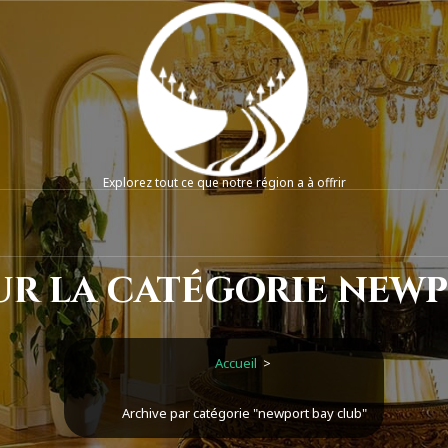
Explorez tout ce que notre région a à offrir
ur la catégorie newp
Accueil
>
Archive par catégorie "newport bay club"