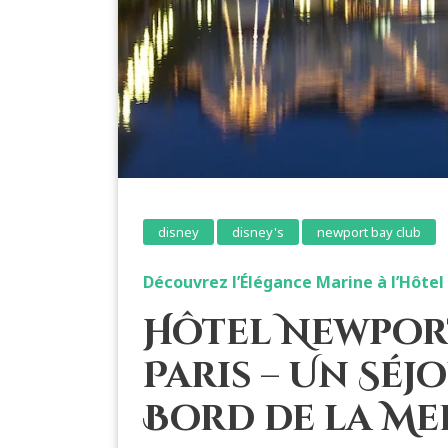
disney
disney's
newport bay club
Découvrez l’Élégance Marine à l’Hôte
Hôtel Newpor
Paris – Un Sé
Bord de la Me