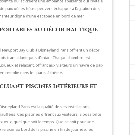
roximité du lac créent une ambiance apaisante qui invite à
e de paix où les hôtes peuvent échapper à l’agitation des
chanteur digne d’une escapade en bord de mer.
nfortables au décor nautique
l Newport Bay Club à Disneyland Paris offrent un décor
ots transatlantiques d’antan. Chaque chambre est
xueux et relaxant, offrant aux visiteurs un havre de paix
en remplie dans les parcs à thème.
cluant piscines intérieure et
Disneyland Paris est la qualité de ses installations,
uffées. Ces piscines offrent aux visiteurs la possibilité
uxueux, quel que soit le temps. Que ce soit pour une
relaxer au bord de la piscine en fin de journée, les