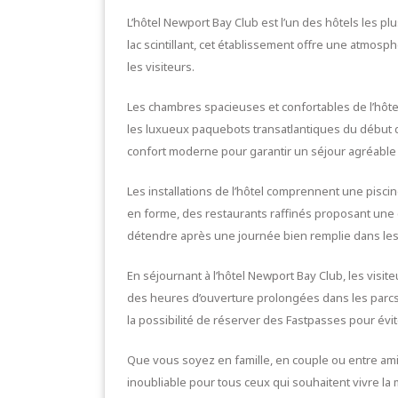
L’hôtel Newport Bay Club est l’un des hôtels les p
lac scintillant, cet établissement offre une atmos
les visiteurs.
Les chambres spacieuses et confortables de l’hôte
les luxueux paquebots transatlantiques du début 
confort moderne pour garantir un séjour agréable 
Les installations de l’hôtel comprennent une pisci
en forme, des restaurants raffinés proposant une c
détendre après une journée bien remplie dans les
En séjournant à l’hôtel Newport Bay Club, les visi
des heures d’ouverture prolongées dans les parc
la possibilité de réserver des Fastpasses pour éviter
Que vous soyez en famille, en couple ou entre ami
inoubliable pour tous ceux qui souhaitent vivre la