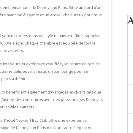
lus emblématiques de Disneyland Paris. Situé au bord d’un
phère maritime élégante et un accueil chaleureux pour tous
l sont décorées dans un style nautique raffiné, rappelant
du XXe siècle. Chaque chambre est équipée de tout le
aux visiteurs.
ne intérieure et extérieure chauffée, un centre de remise
uisine délicieuse, ainsi qu’un bar lounge pour se
 parcs à thème.
teurs bénéficient également d’avantages exclusifs tels que
s Disney, des rencontres avec des personnages Disney et
 les files d’attente.
s, l’hôtel Newport Bay Club offre une expérience
 magie de Disneyland Paris dans un cadre élégant et