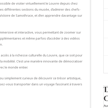
ossible de visiter virtuellement le Louvre depuis chez
 les différentes sections du musée, d’admirer des chefs-
a Victoire de Samothrace, et d’en apprendre davantage sur
 immersive et interactive, vous permettant de zoomer sur
supplémentaires et même parfois d’accéder à des vidéos
n.
r accès à la richesse culturelle du Louvre, que ce soit pour
 la mobilité. C’est une manière innovante de démocratiser
avec le monde entier.
ou simplement curieux de découvrir ce trésor artistique,
aissez-vous transporter dans un voyage fascinant à travers
Au