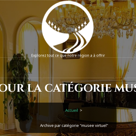
Explorez tout ce que notre région a à offrir
our la catégorie mu
Accueil
>
Archive par catégorie "musee virtuel"