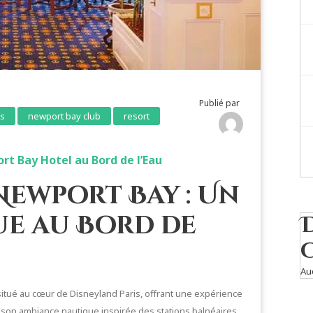
Publié par
is
newport bay club
resort
rt Bay Hotel au Bord de l’Eau
Newport Bay : Un
e au Bord de
Au
situé au cœur de Disneyland Paris, offrant une expérience
 son ambiance nautique inspirée des stations balnéaires