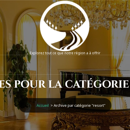
Explorez tout ce que notre région a à offrir
es pour la catégorie
Accueil
>
Archive par catégorie "resort"