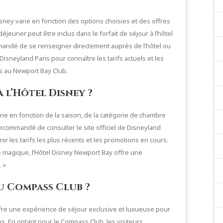
sney varie en fonction des options choisies et des offres
déjeuner peut être inclus dans le forfait de séjour à l’hôtel
ommandé de se renseigner directement auprès de l’hôtel ou
 Disneyland Paris pour connaître les tarifs actuels et les
s au Newport Bay Club.
à l’Hôtel Disney ?
arie en fonction de la saison, de la catégorie de chambre
 recommandé de consulter le site officiel de Disneyland
ir les tarifs les plus récents et les promotions en cours.
 magique, l’Hôtel Disney Newport Bay offre une
 »
u Compass Club ?
fre une expérience de séjour exclusive et luxueuse pour
s. En optant pour le Compass Club, les visiteurs