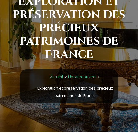
Exploration et
préservation des
précieux
patrimoines de
France
Accueil
>
Uncategorized
>
Exploration et préservation des précieux
patrimoines de France