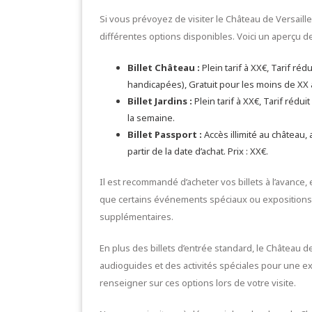
Si vous prévoyez de visiter le Château de Versailles
différentes options disponibles. Voici un aperçu de
Billet Château :
Plein tarif à XX€, Tarif ré
handicapées), Gratuit pour les moins de XX 
Billet Jardins :
Plein tarif à XX€, Tarif rédui
la semaine.
Billet Passport :
Accès illimité au château,
partir de la date d’achat. Prix : XX€.
Il est recommandé d’acheter vos billets à l’avance, e
que certains événements spéciaux ou expositions 
supplémentaires.
En plus des billets d’entrée standard, le Château 
audioguides et des activités spéciales pour une e
renseigner sur ces options lors de votre visite.