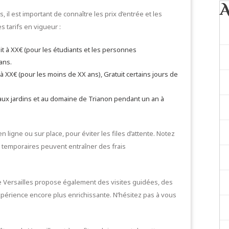
, il est important de connaître les prix d’entrée et les
s tarifs en vigueur :
duit à XX€ (pour les étudiants et les personnes
ans.
t à XX€ (pour les moins de XX ans), Gratuit certains jours de
 aux jardins et au domaine de Trianon pendant un an à
n ligne ou sur place, pour éviter les files d’attente. Notez
temporaires peuvent entraîner des frais
de Versailles propose également des visites guidées, des
xpérience encore plus enrichissante. N’hésitez pas à vous