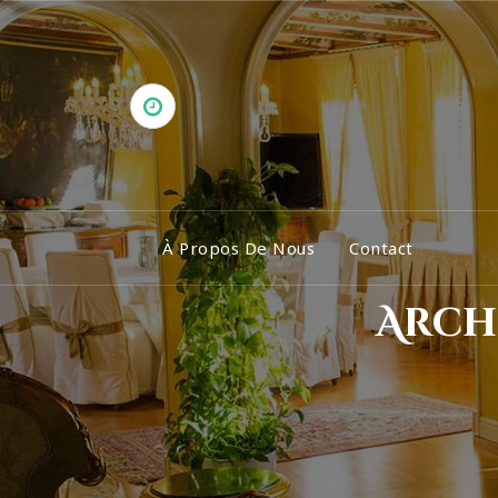
Aller
au
contenu
À Propos De Nous
Contact
Archi