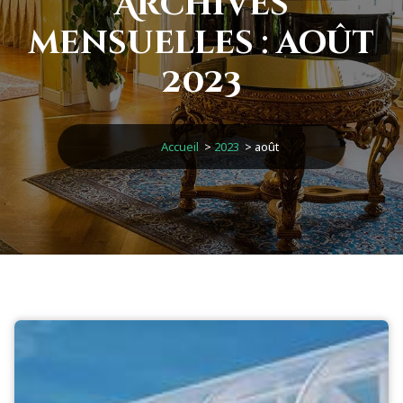
Archives
mensuelles : août
2023
Accueil
>
2023
>
août