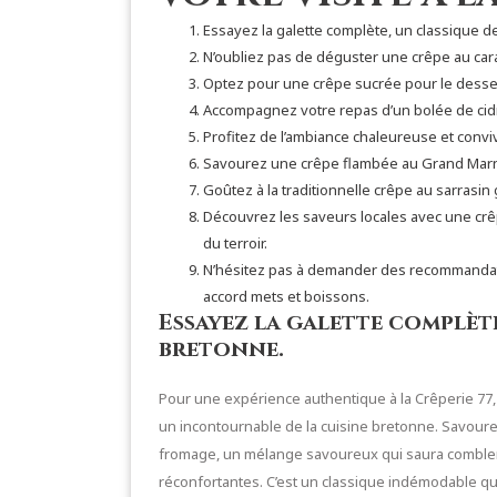
Essayez la galette complète, un classique de
N’oubliez pas de déguster une crêpe au cara
Optez pour une crêpe sucrée pour le desser
Accompagnez votre repas d’un bolée de cid
Profitez de l’ambiance chaleureuse et conviv
Savourez une crêpe flambée au Grand Marni
Goûtez à la traditionnelle crêpe au sarrasin
Découvrez les saveurs locales avec une crê
du terroir.
N’hésitez pas à demander des recommandatio
accord mets et boissons.
Essayez la galette complète
bretonne.
Pour une expérience authentique à la Crêperie 77
un incontournable de la cuisine bretonne. Savourez
fromage, un mélange savoureux qui saura combler v
réconfortantes. C’est un classique indémodable qu