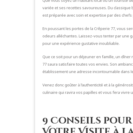
Que vous soyez un habitant local ou un touriste de
variée et ses recettes savoureuses. Du classique
est préparée avec soin et expertise par des chefs
En poussant les portes de la Crêperie 77, vous se
odeurs alléchantes. Laissez-vous tenter par une g
pour une expérience gustative inoubliable.
Que ce soit pour un déjeuner en famille, un dîne
77 saura satisfaire toutes vos envies. Son ambiance
établissement une adresse incontournable dans le
Venez donc goûter à l’authenticité et à la généros
culinaire qui ravira vos papilles et vous fera vivr
9 Conseils pour
Votre Visite à l