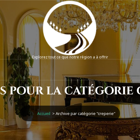
Explorez tout ce que notre région a à offrir
s pour la catégorie 
Accueil
>
Archive par catégorie "creperie"