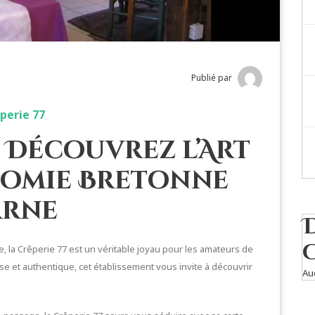
Publié par
perie 77
 : Découvrez l’Art
nomie Bretonne
arne
la Crêperie 77 est un véritable joyau pour les amateurs de
e et authentique, cet établissement vous invite à découvrir
Au