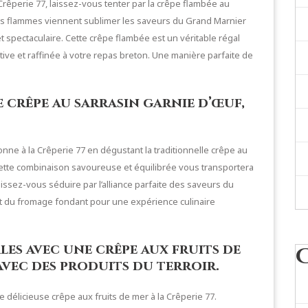
Crêperie 77, laissez-vous tenter par la crêpe flambée au
es flammes viennent sublimer les saveurs du Grand Marnier
et spectaculaire. Cette crêpe flambée est un véritable régal
stive et raffinée à votre repas breton. Une manière parfaite de
 crêpe au sarrasin garnie d’œuf,
onne à la Crêperie 77 en dégustant la traditionnelle crêpe au
Cette combinaison savoureuse et équilibrée vous transportera
sez-vous séduire par l’alliance parfaite des saveurs du
et du fromage fondant pour une expérience culinaire
es avec une crêpe aux fruits de
avec des produits du terroir.
délicieuse crêpe aux fruits de mer à la Crêperie 77.