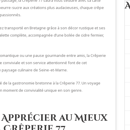
 passage, la Crêperie 77 saura vous séduire avec sa carte
 beurre-sucre aux créations plus audacieuses, chaque crêpe
 passionnés.
rez transporté en Bretagne grâce à son décor rustique et ses
alette complète, accompagnée d’une bolée de cidre fermier,
r romantique ou une pause gourmande entre amis, la Crêperie
 conviviale et son service attentionné font de cet
 paysage culinaire de Seine-et-Marne.
ité de la gastronomie bretonne à la Crêperie 77. Un voyage
e un moment de convivialité unique en son genre.
 Apprécier au Mieux
a Crêperie 77