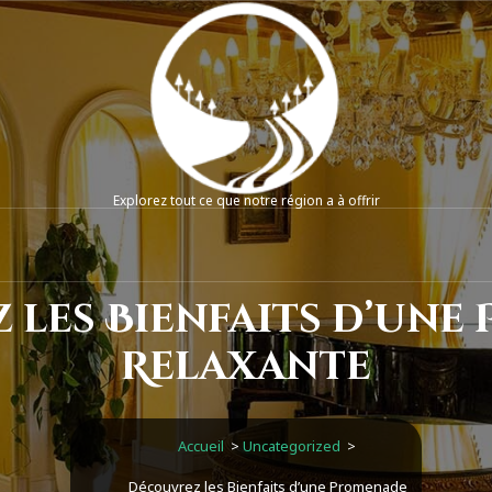
Explorez tout ce que notre région a à offrir
 les Bienfaits d’une
Relaxante
Accueil
>
Uncategorized
>
Découvrez les Bienfaits d’une Promenade