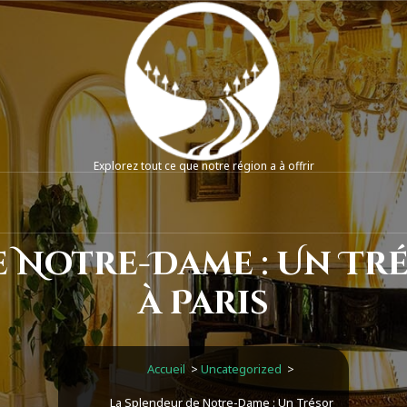
Explorez tout ce que notre région a à offrir
e Notre-Dame : Un Tr
à Paris
Accueil
>
Uncategorized
>
La Splendeur de Notre-Dame : Un Trésor