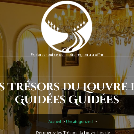
Explorez tout ce que notre région a à offrir
 Trésors du Louvre l
Guidées Guidées
Accueil
>
Uncategorized
>
Découvrez les Trésors du Louvre lors de