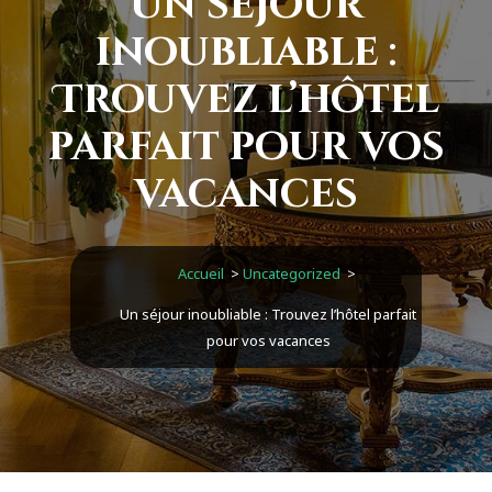
Un séjour
inoubliable :
Trouvez l’hôtel
parfait pour vos
vacances
Accueil
>
Uncategorized
>
Un séjour inoubliable : Trouvez l’hôtel parfait
pour vos vacances