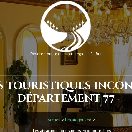
Explorez tout ce que notre région a à offrir
ns touristiques inco
département 77
Accueil
>
Uncategorized
>
Les attractions touristiques incontournables