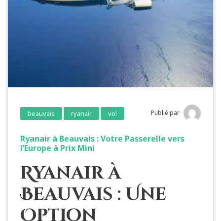
Publié par
beauvais
ryanair
vol
Ryanair à Beauvais : Votre Passerelle vers
l’Europe à Prix Mini
Ryanair à
Beauvais : Une
Option