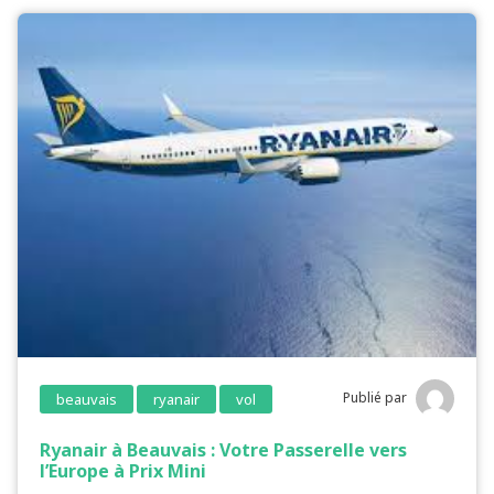
Publié par
beauvais
ryanair
vol
Ryanair à Beauvais : Votre Passerelle vers
l’Europe à Prix Mini