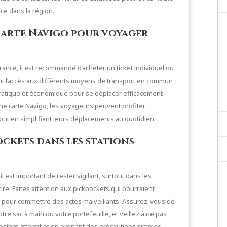
ce dans la région.
carte Navigo pour voyager
ance, il est recommandé d’acheter un ticket individuel ou
ent l’accès aux différents moyens de transport en commun
pratique et économique pour se déplacer efficacement
une carte Navigo, les voyageurs peuvent profiter
ut en simplifiant leurs déplacements au quotidien.
ockets dans les stations
est important de rester vigilant, surtout dans les
ire. Faites attention aux pickpockets qui pourraient
ule pour commettre des actes malveillants. Assurez-vous de
re sac à main ou votre portefeuille, et veillez à ne pas
restant attentif et en prenant des précautions simples,