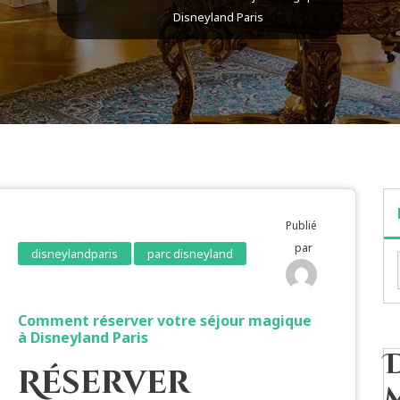
Disneyland Paris
Publié
par
disneylandparis
parc disneyland
Comment réserver votre séjour magique
à Disneyland Paris
Réserver