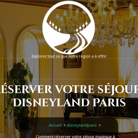
Explorez tout ce que notre région a à offrir
server votre séjou
Disneyland Paris
Accueil
>
disneylandparis
>
Comment réserver votre séjour magique à