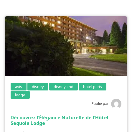
avis
disney
disneyland
hotel paris
lodge
Publié par
Découvrez l’Élégance Naturelle de l’Hôtel
Sequoia Lodge