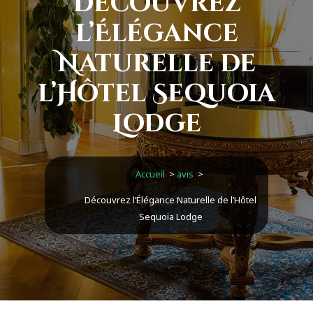
Découvrez
l’Élégance
Naturelle de
l’Hôtel Sequoia
Lodge
Accueil
>
avis
>
Découvrez l’Élégance Naturelle de l’Hôtel
Sequoia Lodge