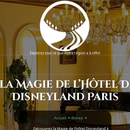
Explorez tout ce que notre région a à offrir
a Magie de l’Hôtel 
Disneyland Paris
Accueil
>
disney
>
Découvrez la Magie de l’Hôtel Disneyland à