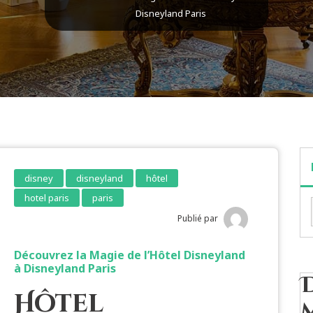
Disneyland Paris
disney
disneyland
hôtel
hotel paris
paris
Publié par
Découvrez la Magie de l’Hôtel Disneyland
à Disneyland Paris
Hôtel