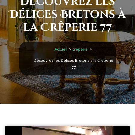
Découvrez les
Délices Bretons à
la Crêperie 77
Accueil
>
creperie
>
Découvrez les Délices Bretons à la Crêperie
77