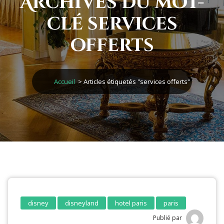
Archives du mot-
clé services
offerts
Accueil
>
Articles étiquetés "services offerts"
disney
disneyland
hotel paris
paris
Publié par