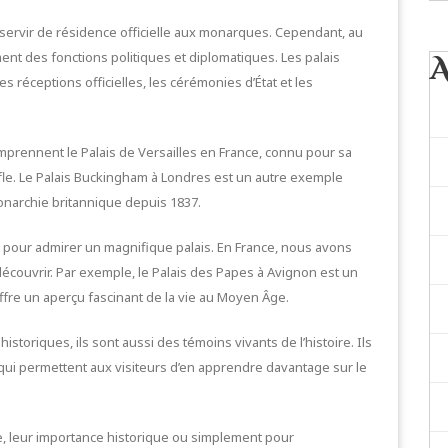
de servir de résidence officielle aux monarques. Cependant, au
ment des fonctions politiques et diplomatiques. Les palais
s réceptions officielles, les cérémonies d’État et les
mprennent le Palais de Versailles en France, connu pour sa
fle. Le Palais Buckingham à Londres est un autre exemple
monarchie britannique depuis 1837.
er pour admirer un magnifique palais. En France, nous avons
couvrir. Par exemple, le Palais des Papes à Avignon est un
ffre un aperçu fascinant de la vie au Moyen Âge.
toriques, ils sont aussi des témoins vivants de l’histoire. Ils
 qui permettent aux visiteurs d’en apprendre davantage sur le
e, leur importance historique ou simplement pour