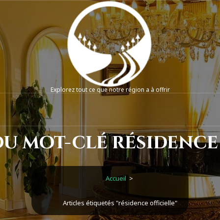
Explorez tout ce que notre région a à offrir
u mot-clé résidence 
Accueil
>
Articles étiquetés "résidence officielle"