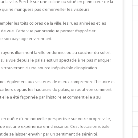
r la ville. Perché sur une colline ou situé en plein cœur de la
le qui ne manquera pas d’émerveiller les visiteurs.
pler les toits colorés de la ville, les rues animées et les
de vue. Cette vue panoramique permet d’apprécier
 que son paysage environnant.
 rayons illuminent la ville endormie, ou au coucher du soleil,
s, la vue depuis le palais est un spectacle à ne pas manquer.
rouveront ici une source inépuisable d’inspiration.
ermet également aux visiteurs de mieux comprendre l’histoire et
 quartiers depuis les hauteurs du palais, on peut voir comment
t elle a été façonnée par l’histoire et comment elle a su
 en quête d’une nouvelle perspective sur votre propre ville,
ue est une expérience enrichissante. C’est l’occasion idéale
 et de se laisser envahir par un sentiment de sérénité.