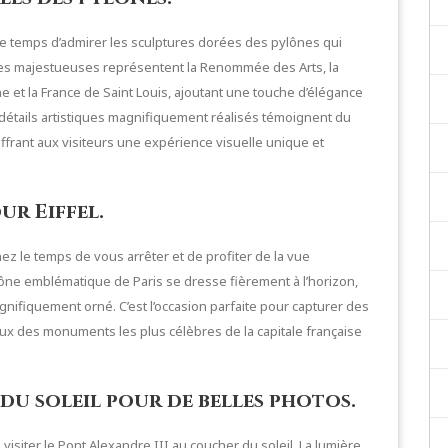
 le temps d’admirer les sculptures dorées des pylônes qui
ures majestueuses représentent la Renommée des Arts, la
et la France de Saint Louis, ajoutant une touche d’élégance
 détails artistiques magnifiquement réalisés témoignent du
 offrant aux visiteurs une expérience visuelle unique et
ur Eiffel.
ez le temps de vous arrêter et de profiter de la vue
cône emblématique de Paris se dresse fièrement à l’horizon,
gnifiquement orné. C’est l’occasion parfaite pour capturer des
x des monuments les plus célèbres de la capitale française
du soleil pour de belles photos.
siter le Pont Alexandre III au coucher du soleil. La lumière