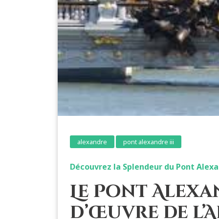
alexandre
pont alexandre iii
Découvrez la Splendeur du Pont Alexan
Le Pont Alexan
d’Œuvre de l’