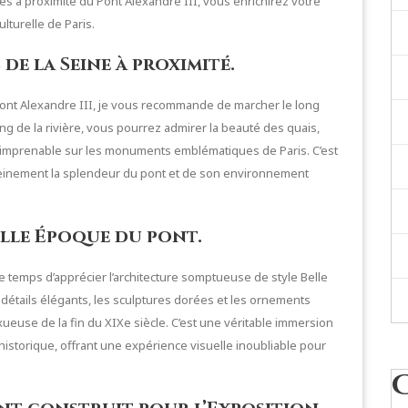
es à proximité du Pont Alexandre III, vous enrichirez votre
lturelle de Paris.
de la Seine à proximité.
ont Alexandre III, je vous recommande de marcher le long
ong de la rivière, vous pourrez admirer la beauté des quais,
e imprenable sur les monuments emblématiques de Paris. C’est
pleinement la splendeur du pont et de son environnement
elle Époque du pont.
le temps d’apprécier l’architecture somptueuse de style Belle
détails élégants, les sculptures dorées et les ornements
xueuse de la fin du XIXe siècle. C’est une véritable immersion
historique, offrant une expérience visuelle inoubliable pour