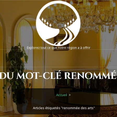
Explorez tout ce que notre région a à offrir
 du mot-clé renommée
Accueil
>
Articles étiquetés "renommée des arts"