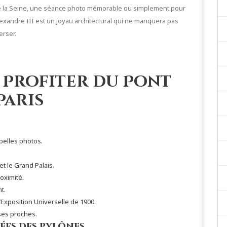
de la Seine, une séance photo mémorable ou simplement pour
lexandre III est un joyau architectural qui ne manquera pas
erser.
 Profiter du Pont
Paris
.
 belles photos.
t le Grand Palais.
oximité.
t.
l’Exposition Universelle de 1900.
ses proches.
ées des pylônes.