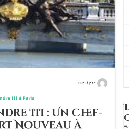
Publié par
dre III à Paris
dre III : Un Chef-
Art Nouveau à
Au