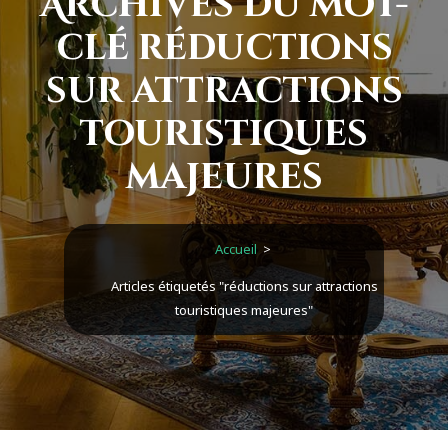
Archives du mot-
clé réductions
sur attractions
touristiques
majeures
Accueil
>
Articles étiquetés "réductions sur attractions
touristiques majeures"