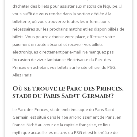
d’acheter des billets pour assister aux matchs de l’équipe. Il
vous suffit de vous rendre dans la section dédiée à la
billetterie, où vous trouverez toutes les informations
nécessaires sur les prochains matchs et les disponibilités de
billets. Vous pourrez choisir votre place, effectuer votre
paiement en toute sécurité et recevoir vos billets
électroniques directement par e-mail. Ne manquez pas
l’occasion de vivre l’ambiance électrisante du Parc des
Princes en achetant vos billets sur le site officiel du PSG.
Allez Paris!
Où se trouve le Parc des Princes,
stade du Paris Saint-Germain?
Le Parc des Princes, stade emblématique du Paris Saint-
Germain, est situé dans le 16e arrondissement de Paris, en
France. Niché au cœur de la capitale française, ce lieu
mythique accueille les matchs du PSG et est le théâtre de