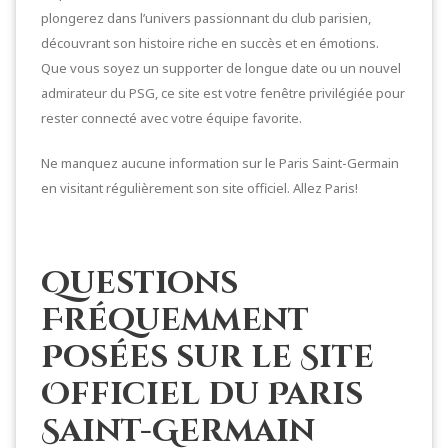
plongerez dans l’univers passionnant du club parisien,
découvrant son histoire riche en succès et en émotions.
Que vous soyez un supporter de longue date ou un nouvel
admirateur du PSG, ce site est votre fenêtre privilégiée pour
rester connecté avec votre équipe favorite.
Ne manquez aucune information sur le Paris Saint-Germain
en visitant régulièrement son site officiel. Allez Paris!
Questions
Fréquemment
Posées sur le Site
Officiel du Paris
Saint-Germain