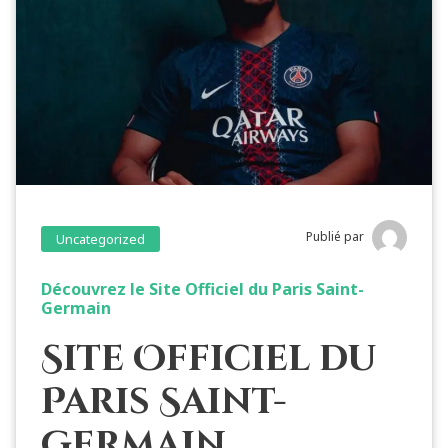
Publié par
Uncategorized
Découvrez le Site Officiel du Paris Saint-
Germain
Site Officiel du
Paris Saint-
Germain