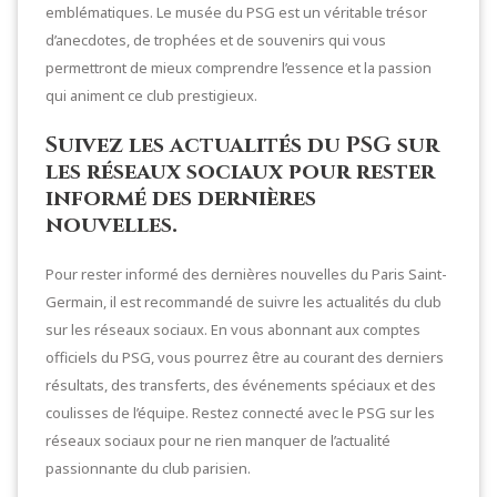
emblématiques. Le musée du PSG est un véritable trésor
d’anecdotes, de trophées et de souvenirs qui vous
permettront de mieux comprendre l’essence et la passion
qui animent ce club prestigieux.
Suivez les actualités du PSG sur
les réseaux sociaux pour rester
informé des dernières
nouvelles.
Pour rester informé des dernières nouvelles du Paris Saint-
Germain, il est recommandé de suivre les actualités du club
sur les réseaux sociaux. En vous abonnant aux comptes
officiels du PSG, vous pourrez être au courant des derniers
résultats, des transferts, des événements spéciaux et des
coulisses de l’équipe. Restez connecté avec le PSG sur les
réseaux sociaux pour ne rien manquer de l’actualité
passionnante du club parisien.