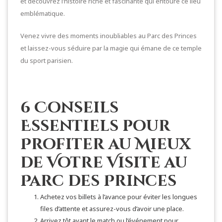
et découvrez l’histoire riche et fascinante qui entoure ce lieu
emblématique.
Venez vivre des moments inoubliables au Parc des Princes
et laissez-vous séduire par la magie qui émane de ce temple
du sport parisien.
6 Conseils
Essentiels pour
Profiter au Mieux
de Votre Visite au
Parc des Princes
Achetez vos billets à l’avance pour éviter les longues
files d’attente et assurez-vous d’avoir une place.
Arrivez tôt avant le match ou l’événement pour