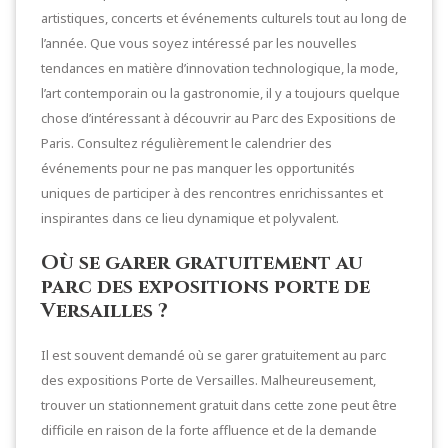
artistiques, concerts et événements culturels tout au long de
l’année. Que vous soyez intéressé par les nouvelles
tendances en matière d’innovation technologique, la mode,
l’art contemporain ou la gastronomie, il y a toujours quelque
chose d’intéressant à découvrir au Parc des Expositions de
Paris. Consultez régulièrement le calendrier des
événements pour ne pas manquer les opportunités
uniques de participer à des rencontres enrichissantes et
inspirantes dans ce lieu dynamique et polyvalent.
Où se garer gratuitement au
parc des expositions porte de
Versailles ?
Il est souvent demandé où se garer gratuitement au parc
des expositions Porte de Versailles. Malheureusement,
trouver un stationnement gratuit dans cette zone peut être
difficile en raison de la forte affluence et de la demande