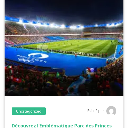
Publié par
Uncategorized
Découvrez l’Emblématique Parc des Princes