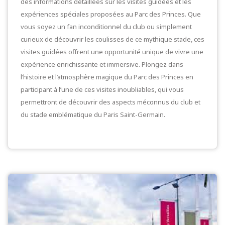
des informations détaillées sur les visites guidées et les
expériences spéciales proposées au Parc des Princes. Que
vous soyez un fan inconditionnel du club ou simplement
curieux de découvrir les coulisses de ce mythique stade, ces
visites guidées offrent une opportunité unique de vivre une
expérience enrichissante et immersive. Plongez dans
l’histoire et l’atmosphère magique du Parc des Princes en
participant à l’une de ces visites inoubliables, qui vous
permettront de découvrir des aspects méconnus du club et
du stade emblématique du Paris Saint-Germain.