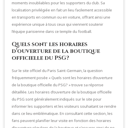
moments inoubliables pour les supporters du club. Sa
localisation privilégiée en fait un lieu facilement accessible
en transports en commun ou en voiture, offrant ainsi une
expérience unique à tous ceux qui viennent soutenir
l’équipe parisienne dans ce temple du football.
Quels sont les horaires
d’ouverture de la boutique
officielle du PSG?
Sur le site officiel du Paris Saint-Germain, la question
fréquemment posée « Quels sont les horaires d’ouverture
de la boutique officielle du PSG? » trouve sa réponse
détaillée. Les horaires d’ouverture de la boutique officielle
du PSG sont généralement indiqués sur le site pour
informer les supporters et les visiteurs souhaitant se rendre
dans ce lieu emblématique. En consultant cette section, les
fans peuvent planifier leur visite en fonction des horaires
d’ouverture réguliers de la boutique et s’assurer ainsi de ne