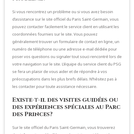
Si vous rencontrez un problème ou si vous avez besoin
d’assistance sur le site officiel du Paris Saint-Germain, vous
pouvez contacter facilement le service client en utilisant les
coordonnées fournies sur le site. Vous pouvez
généralement trouver un formulaire de contact en ligne, un
numéro de téléphone ou une adresse e-mail dédiée pour
poser vos questions ou signaler tout souci rencontré lors de
votre navigation sur le site. L’équipe du service client du PSG
se fera un plaisir de vous aider et de répondre à vos
préoccupations dans les plus brefs délais. N’hésitez pas à
les contacter pour toute assistance nécessaire.
Existe-t-il des visites guidées ou
des expériences spéciales au Parc
des Princes?
Sur le site officiel du Paris Saint-Germain, vous trouverez