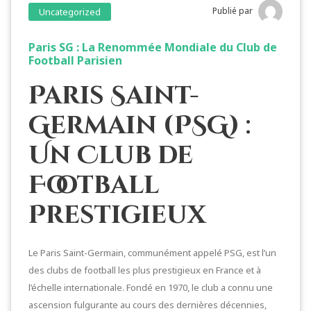
Publié par
Uncategorized
Paris SG : La Renommée Mondiale du Club de
Football Parisien
Paris Saint-
Germain (PSG) :
Un Club de
Football
Prestigieux
Le Paris Saint-Germain, communément appelé PSG, est l’un
des clubs de football les plus prestigieux en France et à
l’échelle internationale. Fondé en 1970, le club a connu une
ascension fulgurante au cours des dernières décennies,