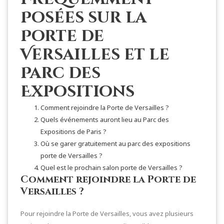
Posées sur la
Porte de
Versailles et le
Parc des
Expositions
Comment rejoindre la Porte de Versailles ?
Quels événements auront lieu au Parc des
Expositions de Paris ?
Où se garer gratuitement au parc des expositions
porte de Versailles ?
Quel est le prochain salon porte de Versailles ?
Comment rejoindre la Porte de
Versailles ?
Pour rejoindre la Porte de Versailles, vous avez plusieurs