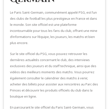
Le Paris Saint-Germain, communément appelé PSG, est l’un
des clubs de football les plus prestigieux en France et dans
le monde. Son site officiel est une plateforme
incontournable pour tous les fans du club, offrant une mine
d’informations sur l’équipe, les joueurs, les matchs et bien
plus encore.
Sur le site officiel du PSG, vous pouvez retrouver les
dernières actualités concernant le club, des interviews
exclusives des joueurs et du staff technique, ainsi que des
vidéos des meilleurs moments des matchs. Vous pourrez
également consulter le calendrier des matchs à venir,
acheter des billets pour assister aux rencontres au Parc des
Princes et découvrir les produits officiels du club dans la
boutique en ligne.
En parcourant le site officiel du Paris Saint-Germain, vous