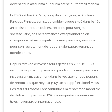
devenant un acteur majeur sur la scène du football mondial.
Le PSG est basé à Paris, la capitale française, et évolue au
Parc des Princes, son stade emblématique situé dans le 16e
arrondissement. Le club est reconnu pour son jeu
spectaculaire, ses performances exceptionnelles en
championnat et en compétitions européennes, ainsi que
pour son recrutement de joueurs talentueux venant du
monde entier.
Depuis l’arrivée d’investisseurs qataris en 2011, le PSG a
renforcé sa position parmi les grands clubs européens en
investissant massivement dans le recrutement de joueurs
de renom tels que Neymar Jr, Kylian Mbappé et Lionel Messi.
Ces stars du football ont contribué à la renommée mondiale
du club et ont permis au PSG de remporter de nombreux
titres nationaux et internationaux.