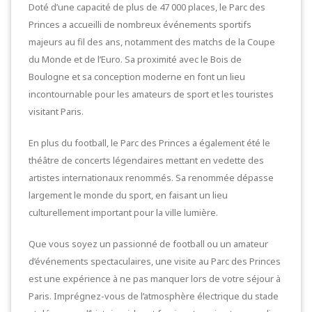
Doté d’une capacité de plus de 47 000 places, le Parc des
Princes a accueilli de nombreux événements sportifs
majeurs au fil des ans, notamment des matchs de la Coupe
du Monde et de l’Euro. Sa proximité avec le Bois de
Boulogne et sa conception moderne en font un lieu
incontournable pour les amateurs de sport et les touristes
visitant Paris.
En plus du football, le Parc des Princes a également été le
théâtre de concerts légendaires mettant en vedette des
artistes internationaux renommés. Sa renommée dépasse
largement le monde du sport, en faisant un lieu
culturellement important pour la ville lumière.
Que vous soyez un passionné de football ou un amateur
d’événements spectaculaires, une visite au Parc des Princes
est une expérience à ne pas manquer lors de votre séjour à
Paris. Imprégnez-vous de l’atmosphère électrique du stade