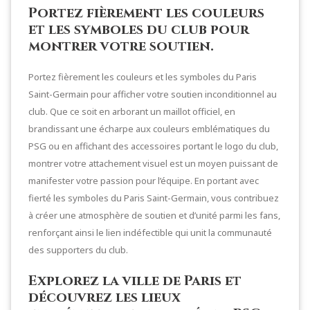
Portez fièrement les couleurs
et les symboles du club pour
montrer votre soutien.
Portez fièrement les couleurs et les symboles du Paris
Saint-Germain pour afficher votre soutien inconditionnel au
club. Que ce soit en arborant un maillot officiel, en
brandissant une écharpe aux couleurs emblématiques du
PSG ou en affichant des accessoires portant le logo du club,
montrer votre attachement visuel est un moyen puissant de
manifester votre passion pour l’équipe. En portant avec
fierté les symboles du Paris Saint-Germain, vous contribuez
à créer une atmosphère de soutien et d’unité parmi les fans,
renforçant ainsi le lien indéfectible qui unit la communauté
des supporters du club.
Explorez la ville de Paris et
découvrez les lieux