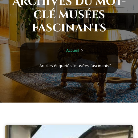
Archives du mot-
clé musées
fascinants
Accueil
>
Articles étiquetés "musées fascinants"