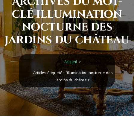
Archives du mot-
clé illumination
nocturne des
jardins du château
Accueil
>
Articles étiquetés "illumination nocturne des
jardins du château"