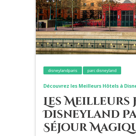
disneylandparis
parc disneyland
Découvrez les Meilleurs Hôtels à Disn
Les Meilleurs 
Disneyland Pa
Séjour Magiq