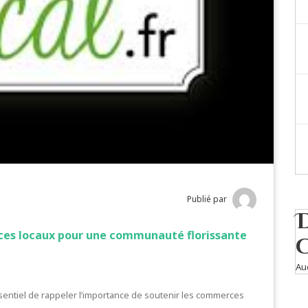
Publié par
ces locaux pour une communauté florissante
Au
ssentiel de rappeler l’importance de soutenir les commerces