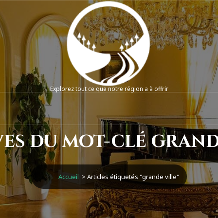
Explorez tout ce que notre région a à offrir
es du mot-clé grand
Accueil
>
Articles étiquetés "grande ville"