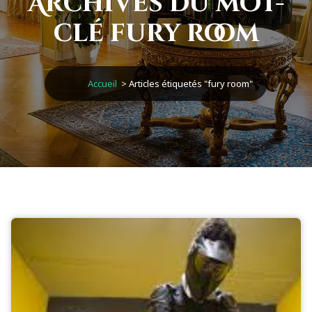
Archives du mot-
clé fury room
Accueil
>
Articles étiquetés "fury room"