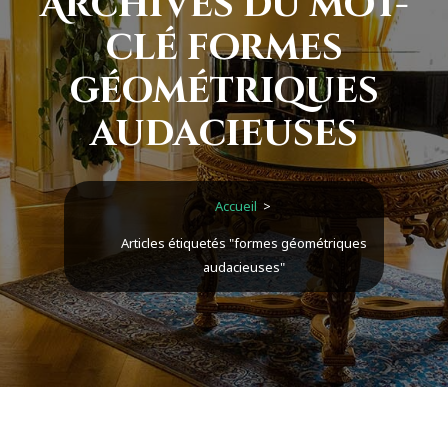
Archives du mot-
clé formes
géométriques
audacieuses
Accueil
>
Articles étiquetés "formes géométriques
audacieuses"