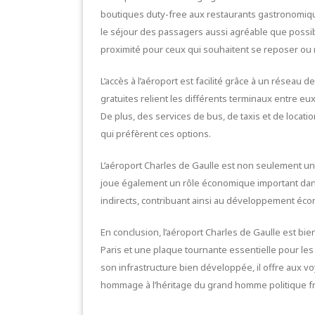
boutiques duty-free aux restaurants gastronomique
le séjour des passagers aussi agréable que possibl
proximité pour ceux qui souhaitent se reposer ou r
L’accès à l’aéroport est facilité grâce à un résea
gratuites relient les différents terminaux entre eux
De plus, des services de bus, de taxis et de locat
qui préfèrent ces options.
L’aéroport Charles de Gaulle est non seulement un
joue également un rôle économique important dans l
indirects, contribuant ainsi au développement éco
En conclusion, l’aéroport Charles de Gaulle est bie
Paris et une plaque tournante essentielle pour le
son infrastructure bien développée, il offre aux 
hommage à l’héritage du grand homme politique fra