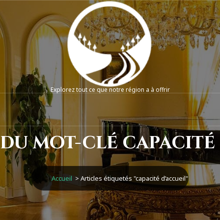
Explorez tout ce que notre région a à offrir
du mot-clé capacité
Accueil
>
Articles étiquetés "capacité d’accueil"