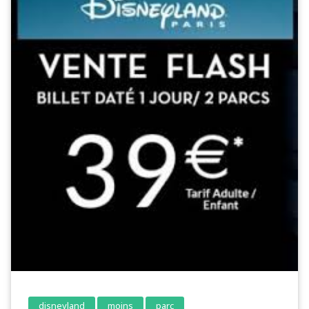
disneyland
moins
parc