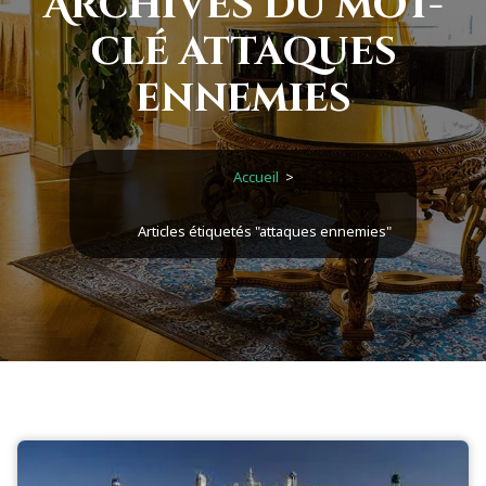
Archives du mot-
clé attaques
ennemies
Accueil
>
Articles étiquetés "attaques ennemies"