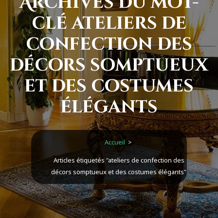
Archives du mot-
clé ateliers de
confection des
décors somptueux
et des costumes
élégants
Accueil
>
Articles étiquetés "ateliers de confection des
décors somptueux et des costumes élégants"