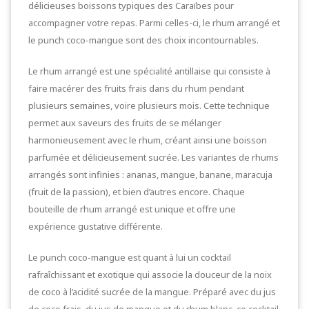
délicieuses boissons typiques des Caraïbes pour
accompagner votre repas. Parmi celles-ci, le rhum arrangé et
le punch coco-mangue sont des choix incontournables.
Le rhum arrangé est une spécialité antillaise qui consiste à
faire macérer des fruits frais dans du rhum pendant
plusieurs semaines, voire plusieurs mois. Cette technique
permet aux saveurs des fruits de se mélanger
harmonieusement avec le rhum, créant ainsi une boisson
parfumée et délicieusement sucrée. Les variantes de rhums
arrangés sont infinies : ananas, mangue, banane, maracuja
(fruit de la passion), et bien d’autres encore. Chaque
bouteille de rhum arrangé est unique et offre une
expérience gustative différente.
Le punch coco-mangue est quant à lui un cocktail
rafraîchissant et exotique qui associe la douceur de la noix
de coco à l’acidité sucrée de la mangue. Préparé avec du jus
de coco frais, du jus de mangue et du rhum blanc, ce cocktail