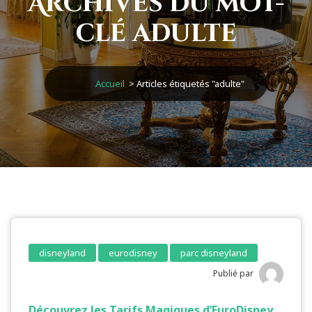
Archives du mot-
clé adulte
Accueil
>
Articles étiquetés "adulte"
disneyland
eurodisney
parc disneyland
Publié par
Découvrez les Tarifs Magiques d’EuroDisney