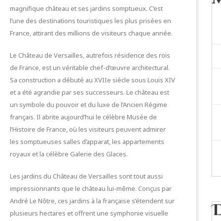
magnifique château et ses jardins somptueux. C’est
l’une des destinations touristiques les plus prisées en
France, attirant des millions de visiteurs chaque année.
Le Château de Versailles, autrefois résidence des rois
de France, est un véritable chef-d’œuvre architectural.
Sa construction a débuté au XVIIe siècle sous Louis XIV
et a été agrandie par ses successeurs. Le château est
un symbole du pouvoir et du luxe de l’Ancien Régime
français. Il abrite aujourd’hui le célèbre Musée de
l’Histoire de France, où les visiteurs peuvent admirer
les somptueuses salles d’apparat, les appartements
royaux et la célèbre Galerie des Glaces.
Les jardins du Château de Versailles sont tout aussi
impressionnants que le château lui-même. Conçus par
André Le Nôtre, ces jardins à la française s’étendent sur
plusieurs hectares et offrent une symphonie visuelle