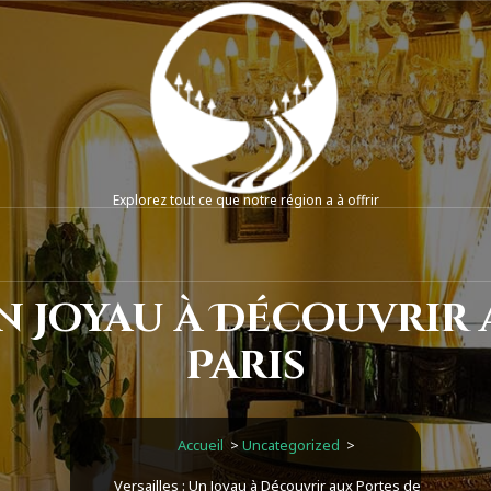
Explorez tout ce que notre région a à offrir
Un Joyau à Découvrir
Paris
Accueil
>
Uncategorized
>
Versailles : Un Joyau à Découvrir aux Portes de