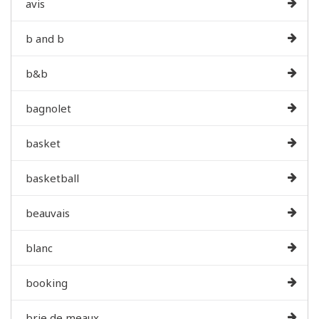
avis
b and b
b&b
bagnolet
basket
basketball
beauvais
blanc
booking
brie de meaux