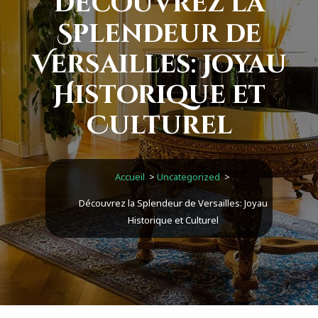
Découvrez la
Splendeur de
Versailles: Joyau
Historique et
Culturel
Accueil
>
Uncategorized
>
Découvrez la Splendeur de Versailles: Joyau
Historique et Culturel