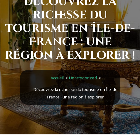
Découvrez la
richesse du
tourisme en Île-de-
France : une
région à explorer !
Accueil
>
Uncategorized
>
Découvrez la richesse du tourisme en Île-de-
France : une région à explorer !