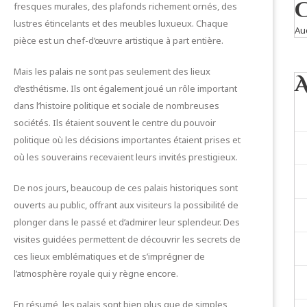
fresques murales, des plafonds richement ornés, des
lustres étincelants et des meubles luxueux. Chaque
Au
pièce est un chef-d’œuvre artistique à part entière.
Mais les palais ne sont pas seulement des lieux
d’esthétisme. Ils ont également joué un rôle important
dans l’histoire politique et sociale de nombreuses
sociétés. Ils étaient souvent le centre du pouvoir
politique où les décisions importantes étaient prises et
où les souverains recevaient leurs invités prestigieux.
De nos jours, beaucoup de ces palais historiques sont
ouverts au public, offrant aux visiteurs la possibilité de
plonger dans le passé et d’admirer leur splendeur. Des
visites guidées permettent de découvrir les secrets de
ces lieux emblématiques et de s’imprégner de
l’atmosphère royale qui y règne encore.
En résumé, les palais sont bien plus que de simples