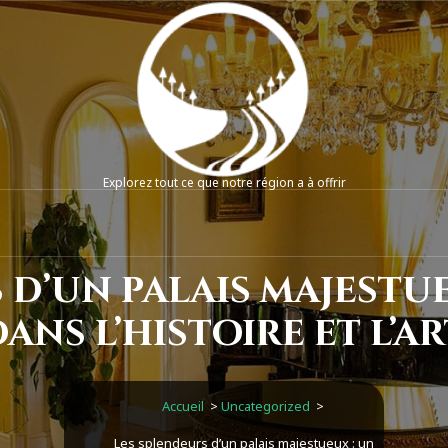
Explorez tout ce que notre région a à offrir
 d’un palais majestu
dans l’histoire et l’ar
Accueil
>
Uncategorized
>
Les splendeurs d’un palais majestueux : un