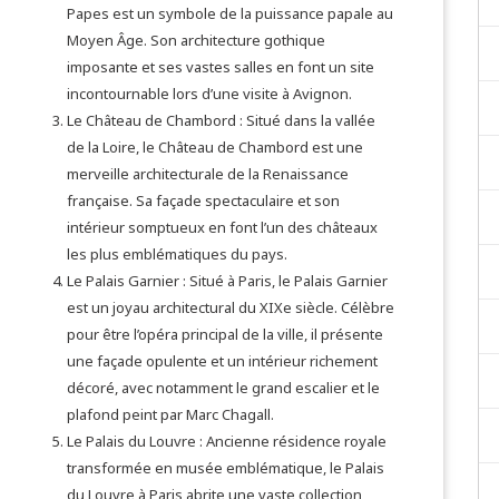
Papes est un symbole de la puissance papale au
Moyen Âge. Son architecture gothique
imposante et ses vastes salles en font un site
incontournable lors d’une visite à Avignon.
Le Château de Chambord : Situé dans la vallée
de la Loire, le Château de Chambord est une
merveille architecturale de la Renaissance
française. Sa façade spectaculaire et son
intérieur somptueux en font l’un des châteaux
les plus emblématiques du pays.
Le Palais Garnier : Situé à Paris, le Palais Garnier
est un joyau architectural du XIXe siècle. Célèbre
pour être l’opéra principal de la ville, il présente
une façade opulente et un intérieur richement
décoré, avec notamment le grand escalier et le
plafond peint par Marc Chagall.
Le Palais du Louvre : Ancienne résidence royale
transformée en musée emblématique, le Palais
du Louvre à Paris abrite une vaste collection