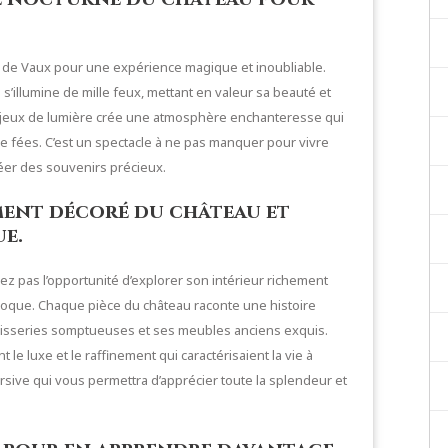
u de Vaux pour une expérience magique et inoubliable.
 s’illumine de mille feux, mettant en valeur sa beauté et
 jeux de lumière crée une atmosphère enchanteresse qui
e fées. C’est un spectacle à ne pas manquer pour vivre
éer des souvenirs précieux.
ment décoré du château et
ue.
z pas l’opportunité d’explorer son intérieur richement
oque. Chaque pièce du château raconte une histoire
apisseries somptueuses et ses meubles anciens exquis.
e luxe et le raffinement qui caractérisaient la vie à
sive qui vous permettra d’apprécier toute la splendeur et