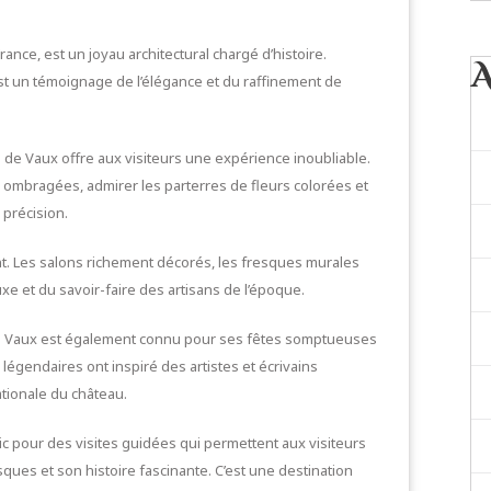
ance, est un joyau architectural chargé d’histoire.
est un témoignage de l’élégance et du raffinement de
u de Vaux offre aux visiteurs une expérience inoubliable.
 ombragées, admirer les parterres de fleurs colorées et
 précision.
nt. Les salons richement décorés, les fresques murales
xe et du savoir-faire des artisans de l’époque.
de Vaux est également connu pour ses fêtes somptueuses
 légendaires ont inspiré des artistes et écrivains
tionale du château.
ic pour des visites guidées qui permettent aux visiteurs
sques et son histoire fascinante. C’est une destination