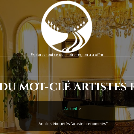
Explorez tout ce que notre région a à offrir
 du mot-clé artistes
Accueil
>
Articles étiquetés "artistes renommés"