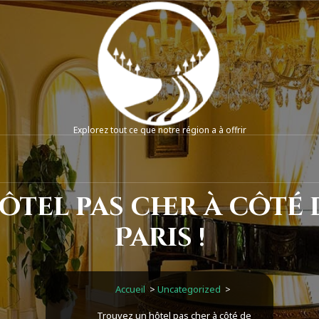
Explorez tout ce que notre région a à offrir
tel pas cher à côté
Paris !
Accueil
>
Uncategorized
>
Trouvez un hôtel pas cher à côté de