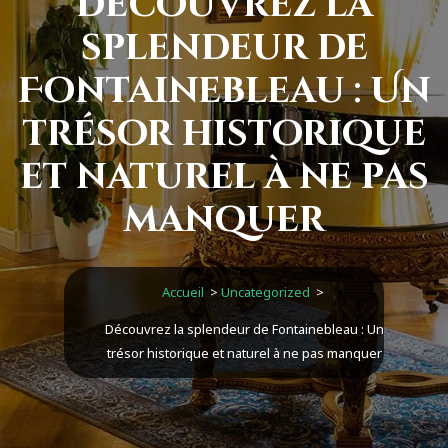
Découvrez la
splendeur de
Fontainebleau : Un
trésor historique
et naturel à ne pas
manquer
Accueil
>
Uncategorized
>
Découvrez la splendeur de Fontainebleau : Un
trésor historique et naturel à ne pas manquer