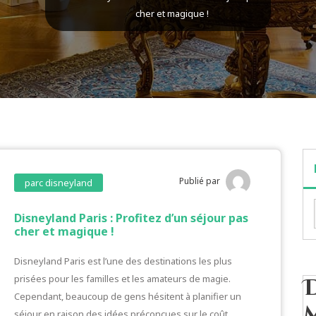
cher et magique !
Publié par
parc disneyland
Disneyland Paris : Profitez d’un séjour pas
cher et magique !
Disneyland Paris est l’une des destinations les plus
prisées pour les familles et les amateurs de magie.
Cependant, beaucoup de gens hésitent à planifier un
séjour en raison des idées préconçues sur le coût