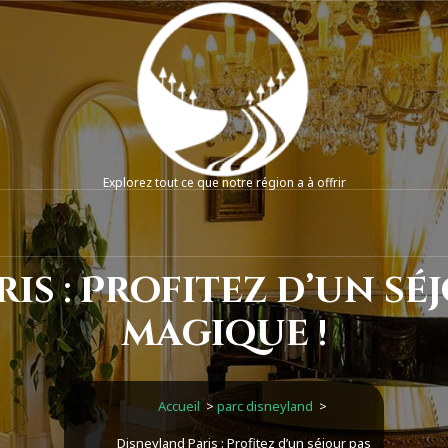
Explorez tout ce que notre région a à offrir
is : Profitez d’un séj
magique !
Accueil
>
parc disneyland
>
Disneyland Paris : Profitez d’un séjour pas