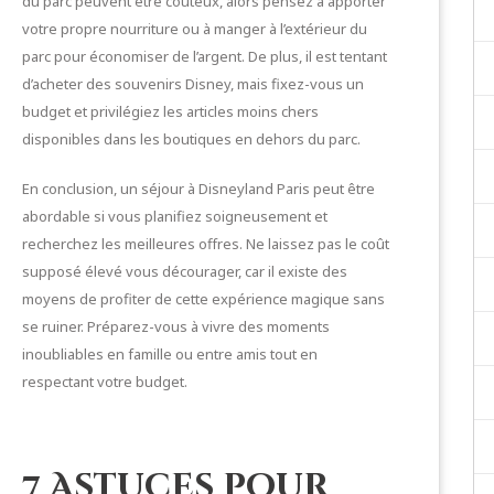
du parc peuvent être coûteux, alors pensez à apporter
votre propre nourriture ou à manger à l’extérieur du
parc pour économiser de l’argent. De plus, il est tentant
d’acheter des souvenirs Disney, mais fixez-vous un
budget et privilégiez les articles moins chers
disponibles dans les boutiques en dehors du parc.
En conclusion, un séjour à Disneyland Paris peut être
abordable si vous planifiez soigneusement et
recherchez les meilleures offres. Ne laissez pas le coût
supposé élevé vous décourager, car il existe des
moyens de profiter de cette expérience magique sans
se ruiner. Préparez-vous à vivre des moments
inoubliables en famille ou entre amis tout en
respectant votre budget.
7 Astuces pour